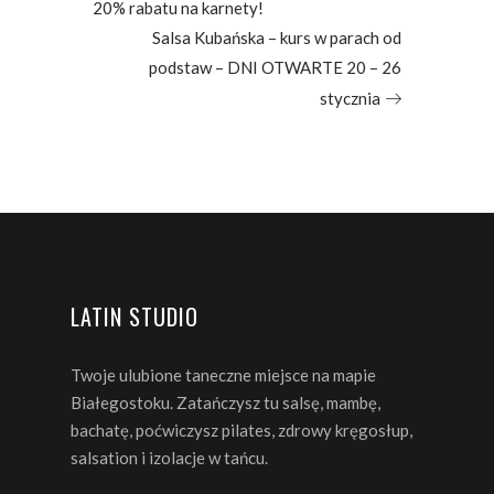
20% rabatu na karnety!
Salsa Kubańska – kurs w parach od
podstaw – DNI OTWARTE 20 – 26
stycznia
LATIN STUDIO
Twoje ulubione taneczne miejsce na mapie
Białegostoku. Zatańczysz tu salsę, mambę,
bachatę, poćwiczysz pilates, zdrowy kręgosłup,
salsation i izolacje w tańcu.