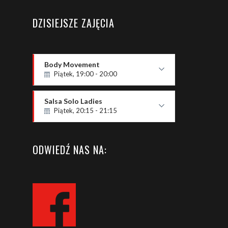
DZISIEJSZE ZAJĘCIA
Body Movement
Piątek, 19:00 - 20:00
Poziom OPEN
Paweł Zieja
Salsa Solo Ladies
Piątek, 20:15 - 21:15
P2 - podstawowy
Milena
ODWIEDŹ NAS NA: