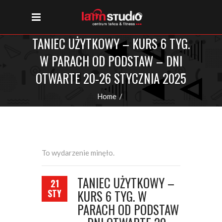
TANIEC UŻYTKOWY – KURS 6 TYG.
W PARACH OD PODSTAW – DNI
OTWARTE 20-26 STYCZNIA 2025
Home
/
Taniec użytkowy – kurs 6 tyg. w parach od
podstaw – DNI OTWARTE 20-26 stycznia 2025
To wydarzenie minęło.
TANIEC UŻYTKOWY –
21
STY
KURS 6 TYG. W
PARACH OD PODSTAW