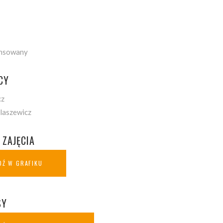
nsowany
CY
cz
laszewicz
 ZAJĘCIA
Ź W GRAFIKU
SY