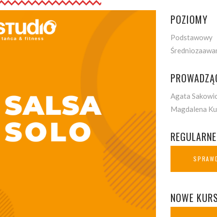
POZIOMY
Podstawowy
Średniozaawa
PROWADZĄ
Agata Sakowi
Magdalena Ku
REGULARNE
SPRAWD
NOWE KUR