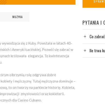
SPRAWD
MUZYKA
PYTANIA I
Co zabrać
y wywodząca się z Kuby. Powstała w latach 40-
ńskich i Ameryki Łacińskiej. Pozwól się zabrać w
Ile trwa k
asynach królowała elegancja. To kwintesencja
u.
tórym olbrzymią rolę odgrywa dobre
kobiety i mężczyzny. Tutaj mężczyzna dominuje –
wą, to on tworzy na parkiecie historię. Kobieta,
 improwizacji zmysłowości oraz kokieterii.
tycznych dla Casino Cubano.