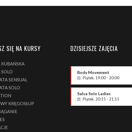
SZ SIĘ NA KURSY
DZISIEJSZE ZAJĘCIA
A KUBAŃSKA
 SOLO
Body Movement
Piątek, 19:00 - 20:00
ATA SENSUAL
Poziom OPEN
ATA SOLO
Paweł Zieja
Salsa Solo Ladies
ATION
Piątek, 20:15 - 21:15
WY KRĘGOSŁUP
P2 - podstawowy
IĄGANIE
Milena
ES
ACJE