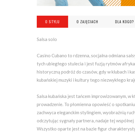
O STYLU
O ZAJĘCIACH
DLA KOGO?
Salsa solo
Casino Cubano to rdzenna, socjalna odmiana sals
tych ubiegłego stulecia i jest fuzją rytmów afryka
historyczną podróż do czasów, gdy w klubach i k
kubańskiej muzyki i kultury tego niezwykłego kraj
Salsa kubańska jest tańcem improwizowanym, w k
prowadzenie. To płomienna opowieść o spotkaniu 
zachwyca eleganckim stylingiem, wyobraźnią rucho
odczytując sygnały partnera, nadaje tej wspólnej
Wszystko oparte jest na bazie figur charakterys