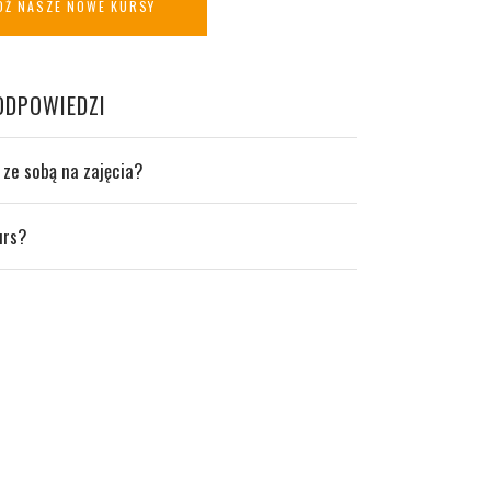
Ź NASZE NOWE KURSY
 ODPOWIEDZI
 ze sobą na zajęcia?
urs?