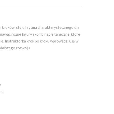
 kroków, stylu i rytmu charakterystycznego dla
nawać różne figury i kombinacje taneczne, które
ie. Instruktorka krok po kroku wprowadzi Cię w
o dalszego rozwoju.
e
tmu