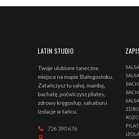
LATIN STUDIO
ZAPI
SALS
Twoje ulubione taneczne
SALSA
miejsce na mapie Białegostoku.
BACH
Zatańczysz tu salsę, mambę,
BACH
bachatę, poćwiczysz pilates,
SALS
zdrowy kręgosłup, salsation i
ZDRO
izolacje w tańcu.
ROZC
PILAT
726 390 676
IZOL