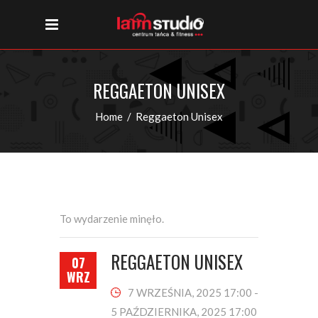
REGGAETON UNISEX
Home
/
Reggaeton Unisex
To wydarzenie minęło.
REGGAETON UNISEX
07
WRZ
7 WRZEŚNIA, 2025 17:00
-
5 PAŹDZIERNIKA, 2025 17:00