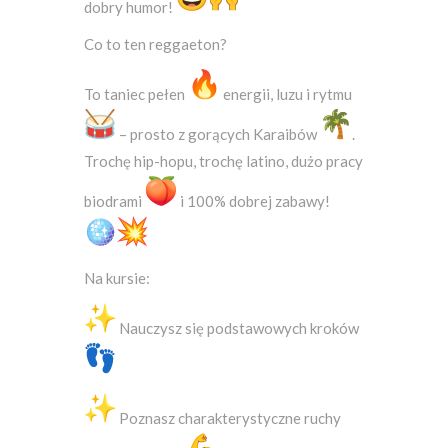
dobry humor!
Co to ten reggaeton?
To taniec pełen
energii, luzu i rytmu
– prosto z gorących Karaibów
.
Trochę hip-hopu, trochę latino, dużo pracy
biodrami
i 100% dobrej zabawy!
Na kursie:
Nauczysz się podstawowych kroków
Poznasz charakterystyczne ruchy