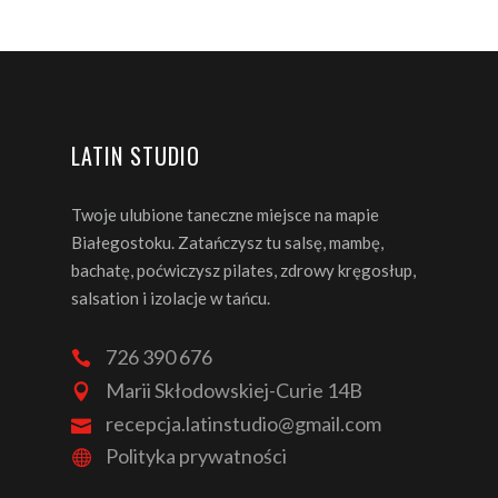
LATIN STUDIO
Twoje ulubione taneczne miejsce na mapie
Białegostoku. Zatańczysz tu salsę, mambę,
bachatę, poćwiczysz pilates, zdrowy kręgosłup,
salsation i izolacje w tańcu.
726 390 676
Marii Skłodowskiej-Curie 14B
recepcja.latinstudio@gmail.com
Polityka prywatności