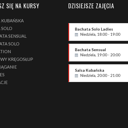
SZ SIĘ NA KURSY
DZISIEJSZE ZAJĘCIA
A KUBAŃSKA
 SOLO
Bachata Solo Ladies
Niedziela, 18:00 - 19:00
ATA SENSUAL
Poziom P3
ATA SOLO
Masha
Bachata Sensual
ATION
Niedziela, 19:00 - 20:00
WY KRĘGOSŁUP
P4 - podstawowy
IĄGANIE
Michał i Kasia
Salsa Kubańska
ES
Niedziela, 20:00 - 21:00
ACJE
S2 - średnio zaawansowany
Magda