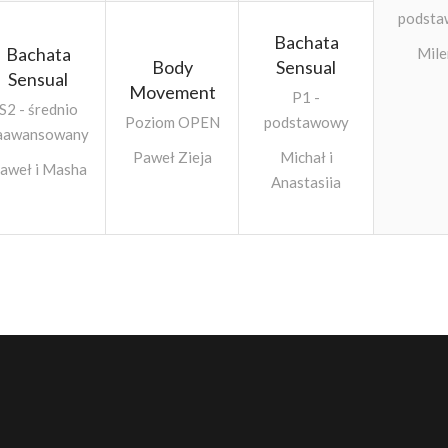
podst
Bachata
Bachata
Mile
Body
Sensual
Sensual
Movement
P1 -
S2 - średnio
Poziom OPEN
podstawowy
aawansowany
Paweł Zieja
Michał i
aweł i Masha
Anastasiia