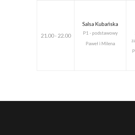
Salsa Kubańska
P1 - podstawowy
21.00 - 22.00
z
Paweł i Milena
P