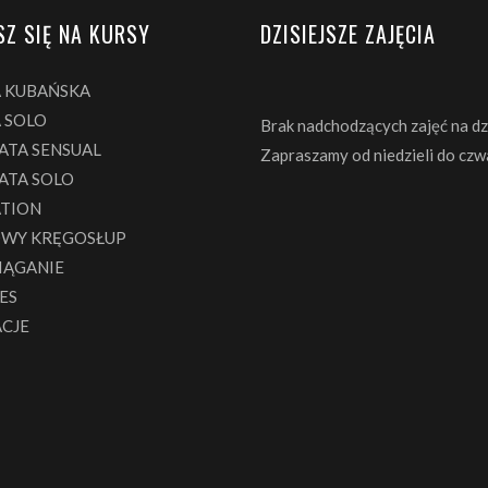
SZ SIĘ NA KURSY
DZISIEJSZE ZAJĘCIA
A KUBAŃSKA
 SOLO
Brak nadchodzących zajęć na dzi
ATA SENSUAL
Zapraszamy od niedzieli do czw
ATA SOLO
ATION
WY KRĘGOSŁUP
IĄGANIE
ES
ACJE