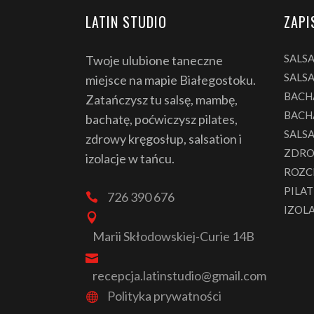
LATIN STUDIO
ZAPI
SALS
Twoje ulubione taneczne
SALSA
miejsce na mapie Białegostoku.
BACH
Zatańczysz tu salsę, mambę,
BACH
bachatę, poćwiczysz pilates,
SALS
zdrowy kręgosłup, salsation i
ZDRO
izolacje w tańcu.
ROZC
PILAT
726 390 676
IZOL
Marii Skłodowskiej-Curie 14B
recepcja.latinstudio@gmail.com
Polityka prywatności