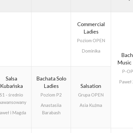
Commercial
Ladies
Poziom OPEN
Dominika
Bach
Music
P-O
Salsa
Bachata Solo
Paweł 
Kubańska
Ladies
Salsation
S1 - średnio
Poziom P2
Grupa OPEN
aawansowany
Anastasiia
Asia Kuźma
aweł i Magda
Barabash