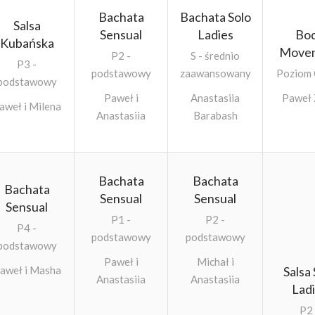
Bachata
Bachata Solo
Salsa
Sensual
Ladies
Bo
Kubańska
Move
P2 -
S - średnio
P3 -
podstawowy
zaawansowany
Poziom
podstawowy
Paweł i
Anastasiia
Paweł 
aweł i Milena
Anastasiia
Barabash
Bachata
Bachata
Bachata
Sensual
Sensual
Sensual
P1 -
P2 -
P4 -
podstawowy
podstawowy
podstawowy
Paweł i
Michał i
aweł i Masha
Salsa 
Anastasiia
Anastasiia
Lad
P2 