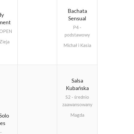
Bachata
dy
Sensual
ment
P4 -
 OPEN
podstawowy
Zieja
Michał i Kasia
Salsa
Kubańska
S2 - średnio
zaawansowany
Solo
Magda
ies
-