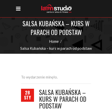
SALSA KUBAŃSKA – KURS W
PARACH OD PODSTAW
Home
/
Salsa Kubańska – kurs w parach od podstaw
To wydarzenie minęło.
SALSA KUBAŃSKA –
28
STY
KURS W PARACH OD
PODSTAW