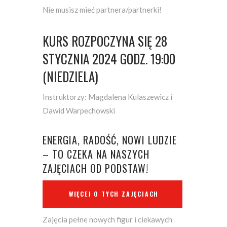
Nie musisz mieć partnera/partnerki!
KURS ROZPOCZYNA SIĘ 28
STYCZNIA 2024 GODZ. 19:00
(NIEDZIELA)
Instruktorzy: Magdalena Kulaszewicz i
Dawid Warpechowski
ENERGIA, RADOŚĆ, NOWI LUDZIE
– TO CZEKA NA NASZYCH
ZAJĘCIACH OD PODSTAW!
WIĘCEJ O TYCH ZAJĘCIACH
Zajęcia pełne nowych figur i ciekawych