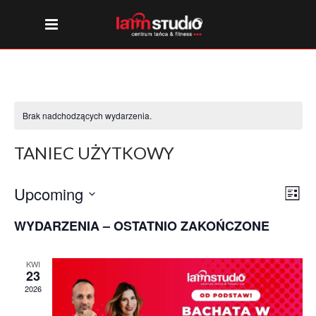
Brak nadchodzących wydarzenia.
TANIEC UŻYTKOWY
NAW
WY
Upcoming
List
VI
Wybierz
WID
WYDARZENIA – OSTATNIO ZAKOŃCZONE
datę.
NAV
KWI
23
2026