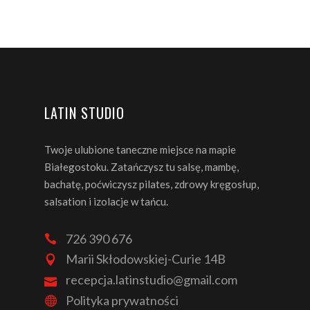
LATIN STUDIO
Twoje ulubione taneczne miejsce na mapie
Białegostoku. Zatańczysz tu salsę, mambę,
bachatę, poćwiczysz pilates, zdrowy kręgosłup,
salsation i izolacje w tańcu.
726 390 676
Marii Skłodowskiej-Curie 14B
recepcja.latinstudio@gmail.com
Polityka prywatności