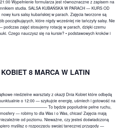
 21:00 Wypełnienie formularza jest równoznaczne z zapisem na
 z cennikiem studia. SALSA KUBAŃSKA W PARACH — KURS OD
wy kurs salsy kubańskiej w parach. Zajęcia tworzone są
ób początkujących, które nigdy wcześniej nie tańczyły salsy. Nie
 — podczas zajęć stosujemy rotację w parach, dzięki czemu
uki. Czego nauczysz się na kursie? • podstawowych kroków i
 KOBIET 8 MARCA W LATIN
kowe niedzielne warsztaty z okazji Dnia Kobiet które odbędą
 punktualnie o 12:00 — szykujcie energię, uśmiech i gotowość na
————————————— To będzie popołudnie pełne ruchu,
tmosfery — robimy to dla Was i o Was, chicas! Zajęcia mają
iezależnie od poziomu. Nieważne, czy jesteś doświadczoną
opiero myślisz o rozpoczęciu swojej tanecznej przygody —