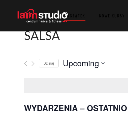
POCZĄTEK
NOWE KURSY
SALSA
Upcoming
Dzisiaj
Wybierz
datę.
WYDARZENIA – OSTATNI