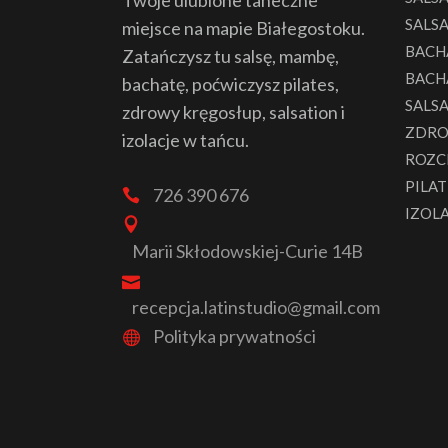
Twoje ulubione taneczne
SALSA
miejsce na mapie Białegostoku.
BACH
Zatańczysz tu salsę, mambę,
BACH
bachatę, poćwiczysz pilates,
SALS
zdrowy kręgosłup, salsation i
ZDRO
izolacje w tańcu.
ROZC
PILAT
726 390 676
IZOL
Marii Skłodowskiej-Curie 14B
recepcja.latinstudio@gmail.com
Polityka prywatności