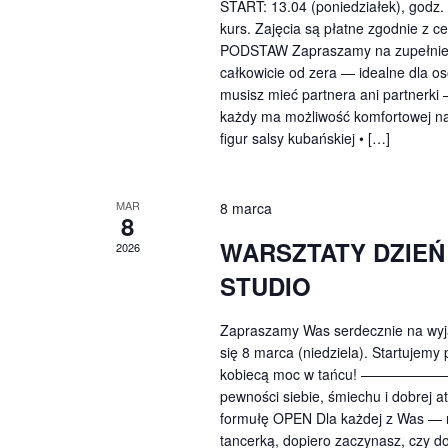
START: 13.04 (poniedziałek), godz.
kurs. Zajęcia są płatne zgodnie
PODSTAW Zapraszamy na zupełnie no
całkowicie od zera — idealne dla os
musisz mieć partnera ani partnerki
każdy ma możliwość komfortowej na
figur salsy kubańskiej • […]
MAR
8 marca
8
WARSZTATY DZIEŃ
2026
STUDIO
Zapraszamy Was serdecznie na wyjąt
się 8 marca (niedziela). Startujemy
kobiecą moc w tańcu! —————
pewności siebie, śmiechu i dobrej a
formułę OPEN Dla każdej z Was — n
tancerką, dopiero zaczynasz, czy d