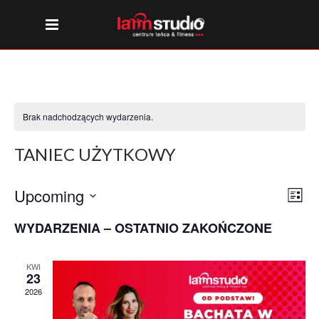
Brak nadchodzących wydarzenia.
TANIEC UŻYTKOWY
NAW
WY
Upcoming
List
VI
Wybierz
WID
WYDARZENIA – OSTATNIO ZAKOŃCZONE
datę.
NAV
KWI
23
2026