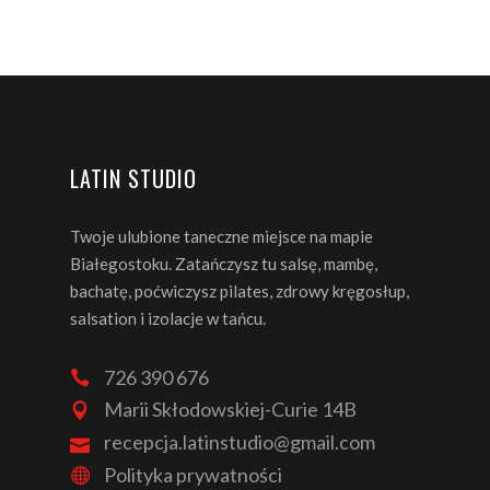
LATIN STUDIO
Twoje ulubione taneczne miejsce na mapie
Białegostoku. Zatańczysz tu salsę, mambę,
bachatę, poćwiczysz pilates, zdrowy kręgosłup,
salsation i izolacje w tańcu.
726 390 676
Marii Skłodowskiej-Curie 14B
recepcja.latinstudio@gmail.com
Polityka prywatności