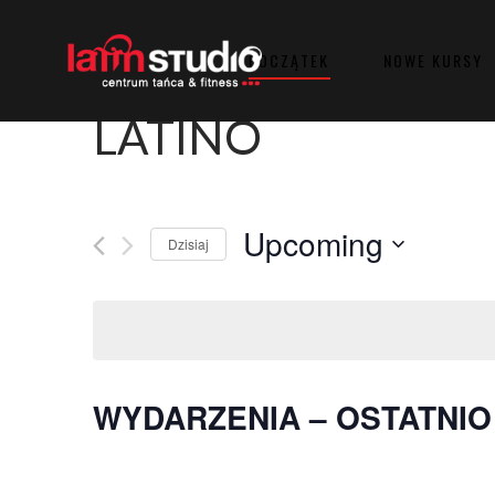
POCZĄTEK
NOWE KURSY
LATINO
Upcoming
Dzisiaj
Wybierz
datę.
WYDARZENIA – OSTATNI