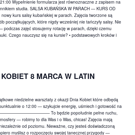
 21:00 Wypełnienie formularza jest równoznaczne z zapisem na
 z cennikiem studia. SALSA KUBAŃSKA W PARACH — KURS OD
wy kurs salsy kubańskiej w parach. Zajęcia tworzone są
ób początkujących, które nigdy wcześniej nie tańczyły salsy. Nie
 — podczas zajęć stosujemy rotację w parach, dzięki czemu
uki. Czego nauczysz się na kursie? • podstawowych kroków i
 KOBIET 8 MARCA W LATIN
kowe niedzielne warsztaty z okazji Dnia Kobiet które odbędą
 punktualnie o 12:00 — szykujcie energię, uśmiech i gotowość na
————————————— To będzie popołudnie pełne ruchu,
tmosfery — robimy to dla Was i o Was, chicas! Zajęcia mają
iezależnie od poziomu. Nieważne, czy jesteś doświadczoną
opiero myślisz o rozpoczęciu swojej tanecznej przygody —