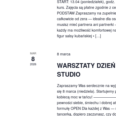
START: 13.04 (poniedziałek), godz.
kurs. Zajęcia są płatne zgodnie
PODSTAW Zapraszamy na zupełnie no
całkowicie od zera — idealne dla os
musisz mieć partnera ani partnerki
każdy ma możliwość komfortowej na
figur salsy kubańskiej • […]
MAR
8 marca
8
WARSZTATY DZIEŃ
2026
STUDIO
Zapraszamy Was serdecznie na wyjąt
się 8 marca (niedziela). Startujemy
kobiecą moc w tańcu! —————
pewności siebie, śmiechu i dobrej a
formułę OPEN Dla każdej z Was — n
tancerką, dopiero zaczynasz, czy d