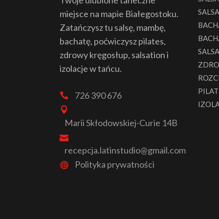
Twoje ulubione taneczne
SALSA
miejsce na mapie Białegostoku.
BACH
Zatańczysz tu salsę, mambę,
BACH
bachatę, poćwiczysz pilates,
SALS
zdrowy kręgosłup, salsation i
ZDRO
izolacje w tańcu.
ROZC
PILAT
726 390 676
IZOL
Marii Skłodowskiej-Curie 14B
recepcja.latinstudio@gmail.com
Polityka prywatności