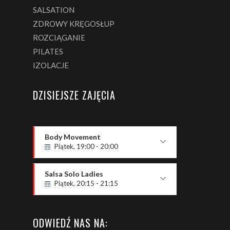
SALSATION
ZDROWY KRĘGOSŁUP
ROZCIĄGANIE
PILATES
IZOLACJE
DZISIEJSZE ZAJĘCIA
Body Movement
Piątek, 19:00 - 20:00
Poziom OPEN
Paweł Zieja
Salsa Solo Ladies
Piątek, 20:15 - 21:15
P2 - podstawowy
Milena
ODWIEDŹ NAS NA: